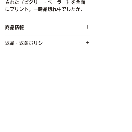
された《ビダリー・ベーラー》を全面
にプリント。一時品切れ中でしたが、
多くの方からのリクエストに応えて再
入荷いたしました。
商品情報
返品・返金ポリシー
size : H52㎝×W52㎝
材質 : 綿100％
日本製
商品の配送について
【キャンセルについて】
入金確認完了をもってご注文完了となり、こ
[原画作品について]
[発送について]
れ以降のご注文内容の変更・キャンセルはで
《ビダリー・ベーラー》（"Ritual Before
ご注文より５営業日以内に発送いたします。
きかねますのでご注意ください。
Seeding"）
※営業日は弊社規定（土日祝・大型連休・年
末年始を除く平日）に準じます。
【不良品について】
すべての商品
種まき前に供物を森の神にささげる儀式の名
商品に不備がある場合のみ、返品・交換の対
前。
[配送料について]
応をさせていただきます。 商品到着後7日以
作品はその儀式の様子を描くと同時に、ひと
※ご購入商品、購入数にかかわらず、配送料
内にご連絡ください。
つの自然界そのものを表現しています。
は全国一律 430円(税込) となります。
当社送料負担にて責任を持って速やかに返
※北海道・沖縄・離島などの条件による送料
品・交換の対応をさせていただきます。大変
[注意事項]
の変動はございません。
お手数ではございますが下記へご連絡くださ
​特定商取引に基づく表記
※洗濯により色落ち、色移りが発生する場合