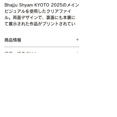
Bhajju Shyam KYOTO 2025のメイン
ビジュアルを使用したクリアファイ
ル。両面デザインで、裏面にも本展に
て展示された作品がプリントされてい
ます。
商品情報
返品・返金ポリシー
size : A4サイズ 材質 : ポリプロピレン
（PP)
※透明PP袋入り
商品の配送について
【キャンセルについて】
入金確認完了をもってご注文完了となり、こ
[注意事項]
[発送について]
れ以降のご注文内容の変更・キャンセルはで
※クリアファイルの端や角で手を切らないよ
ご注文より５営業日以内に発送いたします。
きかねますのでご注意ください。
うにご注意ください。
※営業日は弊社規定（土日祝・大型連休・年
※開封直後は素材のにおいが残っていること
末年始を除く平日）に準じます。
【不良品について】
すべての商品
がありますが、ご使用と共に軽減します。
商品に不備がある場合のみ、返品・交換の対
※火気や高温となる場所やそばに放置しない
[配送料について]
応をさせていただきます。 商品到着後7日以
でください。火災や変形、変色の原因となり
※ご購入商品、購入数にかかわらず、配送料
内にご連絡ください。
ます。
は全国一律 430円(税込) となります。