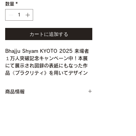
数量
*
格
価
格
カートに追加する
Bhajju Shyam KYOTO 2025 来場者
１万人突破記念キャンペーン中！本展
にて展示され図録の表紙にもなった作
品《プラクリティ》を用いてデザイン
された、アートブランケット。
商品情報
ベッドカバーやソファカバーにもなる大判サ
返品・返金ポリシー
イズ。インテリアのアクセントにはもちろ
ん、軽くて肌触りが良いのでストールとして
羽織っていただくこともできます。
商品の配送について
【キャンセルについて】
入金確認完了をもってご注文完了となり、こ
size : 約160 × 95 cm
[発送について]