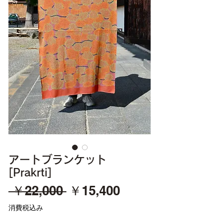
アートブランケット
[Prakrti]
通
セ
 ￥22,000 
￥15,400
常
ー
消費税込み
価
ル